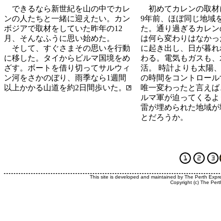
できるなら新世紀を山の中でカレ
初めてカレンの取材
ンの人たちと一緒に迎えたい。カン
9年前、ほぼ同じ地域
ボジアで取材をしていた昨年の12
た。通り過ぎるカレン
月、そんなふうに思い始めた。
は何ら変わりはなかっ
そして、すぐさまその思いを行動
に起き出し、日が暮れ
に移した。タイからビルマ国境をめ
わる。電気もガスも、
ざす。ボートを借り切ってサルウィ
活。
時計よりも太陽
ン河をさかのぼり、雨季なら1週間
の時間をコントロール
以上かかる山道を約2日間歩いた。
唯一変わったと言えば
ルマ軍が迫ってくるよ
雷が埋められた地域が
とだろうか。
This site is developed and maintained by The Perth Expr
Copyright (c) The Pert