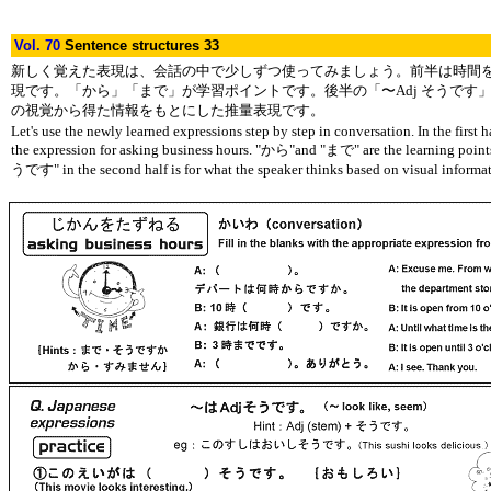
Vol. 70
Sentence structures 33
新しく覚えた表現は、会話の中で少しずつ使ってみましょう。前半は時間
現です。「から」「まで」が学習ポイントです。後半の「〜Adj そうです
の視覚から得た情報をもとにした推量表現です。
Let's use the newly learned expressions step by step in conversation. In the first ha
the expression for asking business hours. "から"and "まで" are the learning poi
うです" in the second half is for what the speaker thinks based on visual informat