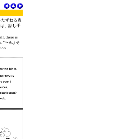
をたずねる表
」は、話し手
lf, there is
nts. "〜Adj そ
ion.