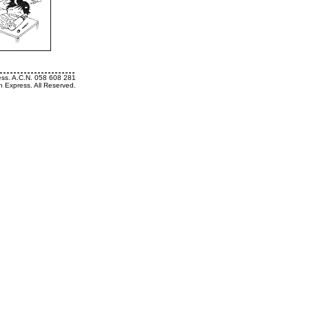
ess. A.C.N. 058 608 281
h Express. All Reserved.